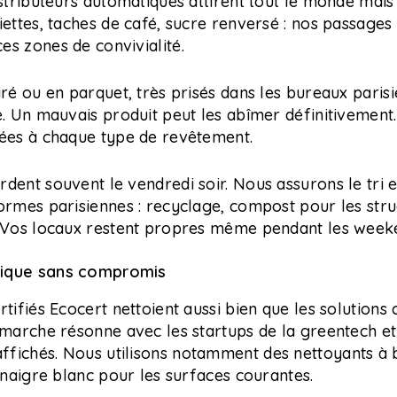
istributeurs automatiques attirent tout le monde mai
iettes, taches de café, sucre renversé : nos passages 
s zones de convivialité.
iré ou en parquet, très prisés dans les bureaux parisi
e. Un mauvais produit peut les abîmer définitivement. 
tées à chaque type de revêtement.
dent souvent le vendredi soir. Nous assurons le tri e
ormes parisiennes : recyclage, compost pour les stru
. Vos locaux restent propres même pendant les week
gique sans compromis
rtifiés Ecocert nettoient aussi bien que les solutions
émarche résonne avec les startups de la greentech et 
fichés. Nous utilisons notamment des nettoyants à b
vinaigre blanc pour les surfaces courantes.