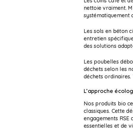
Les coins café et d
nettoie vraiment. M
systématiquement ce
Les sols en béton c
entretien spécifiqu
des solutions adap
Les poubelles débor
déchets selon les n
déchets ordinaires
L’approche écolo
Nos produits bio ce
classiques. Cette d
engagements RSE af
essentielles et de 