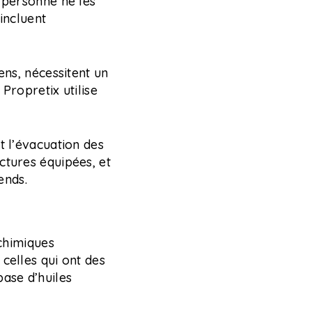
s personne ne les
incluent
ens, nécessitent un
Propretix utilise
t l’évacuation des
ctures équipées, et
ends.
 chimiques
celles qui ont des
ase d’huiles