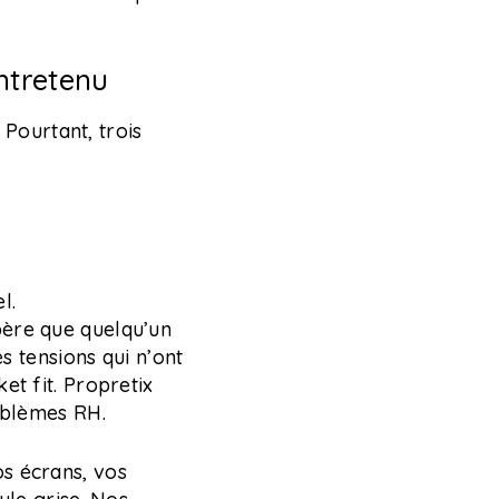
ntretenu
Pourtant, trois
l.
père que quelqu’un
es tensions qui n’ont
et fit. Propretix
roblèmes RH.
s écrans, vos