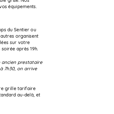
ule grise. Nos
 vos équipements.
ups du Sentier ou
’autres organisent
alées sur votre
 soirée après 19h.
 ancien prestataire
 à 7h30, on arrive
 grille tarifaire
tandard au-delà, et