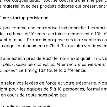
, vos casques audio : tout se couvre d’une fine pellic
e matériel avec des produits adaptés qui préservent
d’une startup parisienne
 pas comme une entreprise traditionnelle. Les start
es rythmes différents : certaines démarrent à 10h, d
issent à minuit. Propretix propose des interventions c
assages matinaux entre 7h et 9h, ou interventions en
’une edtech près de Bastille, nous expliquait : “
notre
 plein milieu de nos visios. Maintenant ils viennent
propres”
. Le timing fait toute la différence.
e selon vos levées de fonds et votre trésorerie. Notre
light pour les équipes de 5 à 10 personnes, formule s
r en cours de route sans pénalités.
 négligez sans le savoir