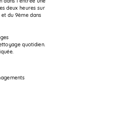
n dans l’entrée une
les deux heures sur
e et du 9ème dans
ages
ettoyage quotidien.
iquée.
énagements