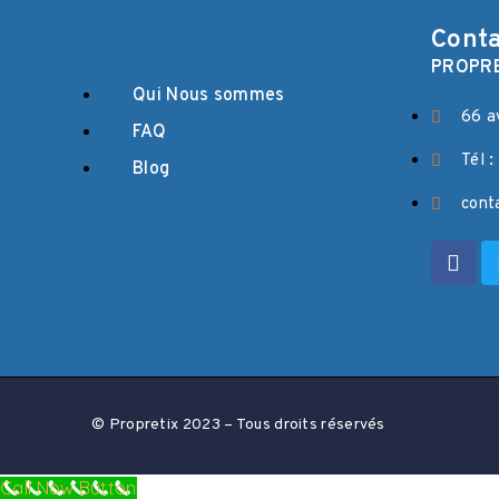
Conta
PROPRE
Qui Nous sommes
66 a
FAQ
Tél 
Blog
cont
© Propretix 2023 – Tous droits réservés
Call Now Button