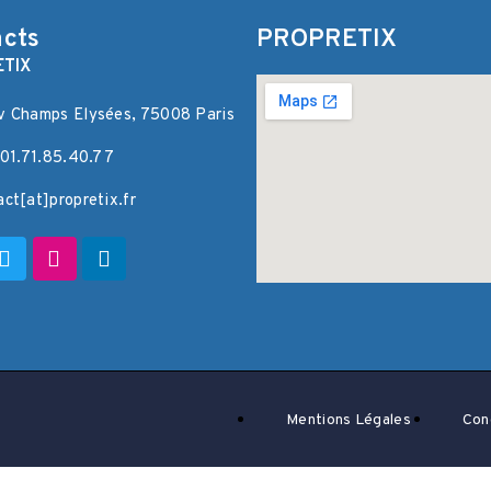
cts
PROPRETIX
TIX
v Champs Elysées, 75008 Paris
: 01.71.85.40.77
act[at]propretix.fr
Mentions Légales
Con